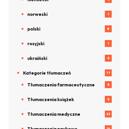
norweski
1
polski
8
rosyjski
1
ukraiński
5
Kategorie tłumaczeń
77
Tłumaczenia farmaceutyczne
5
Tłumaczenia książek
5
Tłumaczenia medyczne
23
Tłumaczenia naukowe
16