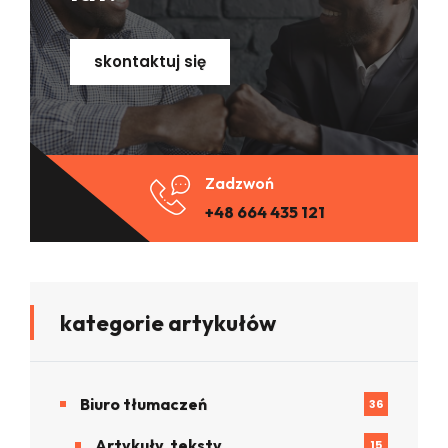
skontaktuj się
Zadzwoń
+48 664 435 121
kategorie artykułów
Biuro tłumaczeń
36
Artykuły, teksty
15