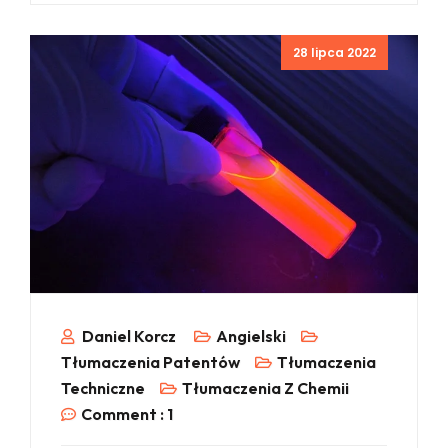
Posted
28 lipca 2022
on
Daniel Korcz
Angielski
Tłumaczenia Patentów
Tłumaczenia
Techniczne
Tłumaczenia Z Chemii
Comment :
1