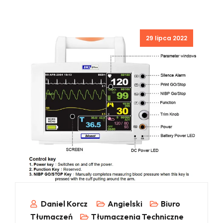
Posted
29 lipca 2022
on
Daniel Korcz
Angielski
Biuro
Tłumaczeń
Tłumaczenia Techniczne