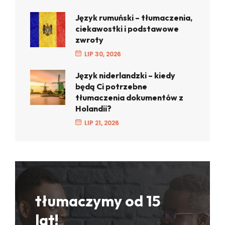
Język rumuński – tłumaczenia,
ciekawostki i podstawowe
zwroty
LIP 30, 2026
Język niderlandzki – kiedy
będą Ci potrzebne
tłumaczenia dokumentów z
Holandii?
LIP 21, 2026
tłumaczymy od 15
lat!