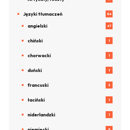
Języki tłumaczeń
64
angielski
47
chiński
1
chorwacki
1
duński
1
francuski
2
łaciński
1
niderlandzki
1
niemiecki
6