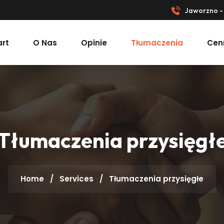
Jaworzno - 
art
O Nas
Opinie
Tłumaczenia
Cen
Tłumaczenia przysięgł
Home
/
Services
/
Tłumaczenia przysięgłe