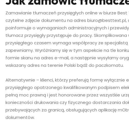
Jak zamówić tłumacze
Zamawianie tłumaczeń przysięgłych online w biurze Best 
czytelne zdjęcie dokumentu na adres biuro@besttext.pl,
poinformuje o wymaganiach administracyjnych i przewidy
tłumacz przysięgły przystępuje do pracy. Skomplikowan
przysięgłego czasem wymaga współpracy ze specjalistą 
zapewniamy. Wyróżniamy się w tym aspekcie na tle konku
formie skanu na adres e-mail, a następnie wysyłamy oryg
wskazany adres na terenie Polski bądź do paczkomatu.
Alternatywnie – klienci, którzy preferują formę wyłącznie
przysięgłego opatrzonego kwalifikowanym podpisem elek
pełną moc prawną i jest honorowane przez wszystkie urzęd
konieczności drukowania czy fizycznego dostarczania do
przebywających za granicą, obsługujących aplikację mOby
dokumentów.