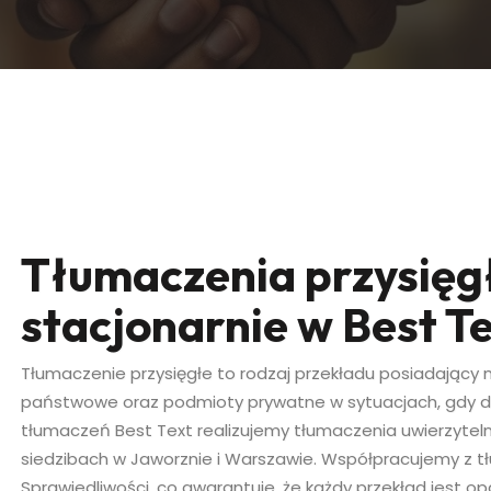
Tłumaczenia przysięgł
stacjonarnie w Best T
Tłumaczenie przysięgłe to rodzaj przekładu posiadający 
państwowe oraz podmioty prywatne w sytuacjach, gdy do
tłumaczeń Best Text realizujemy tłumaczenia uwierzytelni
siedzibach w Jaworznie i Warszawie. Współpracujemy z tł
Sprawiedliwości, co gwarantuje, że każdy przekład jest 