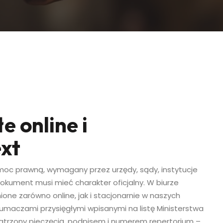
e online i
ext
moc prawną, wymagany przez urzędy, sądy, instytucje
kument musi mieć charakter oficjalny. W biurze
one zarówno online, jak i stacjonarnie w naszych
umaczami przysięgłymi wpisanymi na listę Ministerstwa
opatrzony pieczęcią, podpisem i numerem repertorium –