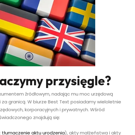
aczymy przysięgle?
dokumentem źródłowym, nadając mu moc urzędową
i za granicą. W biurze Best Text posiadamy wieloletnie
zędowych, korporacyjnych i prywatnych. Wśród
wiadczonego znajdują się:
:
tłumaczenie aktu urodzenia
), akty małżeństwa i akty