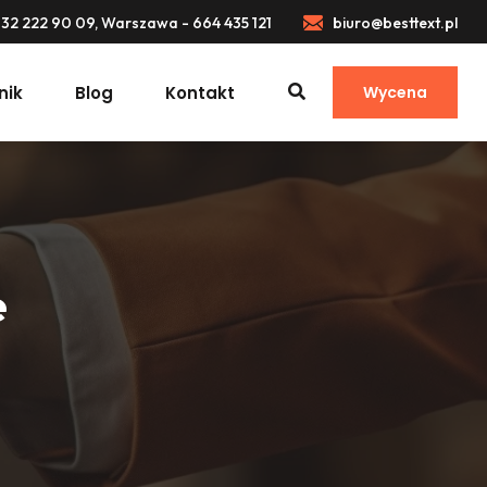
32 222 90 09, Warszawa - 664 435 121
biuro@besttext.pl
nik
Blog
Kontakt
Wycena
e