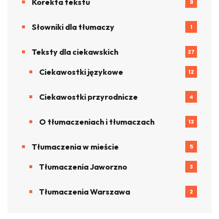
Korekta tekstu
9
Słowniki dla tłumaczy
1
Teksty dla ciekawskich
27
Ciekawostki językowe
12
Ciekawostki przyrodnicze
4
O tłumaczeniach i tłumaczach
13
Tłumaczenia w mieście
5
Tłumaczenia Jaworzno
3
Tłumaczenia Warszawa
2