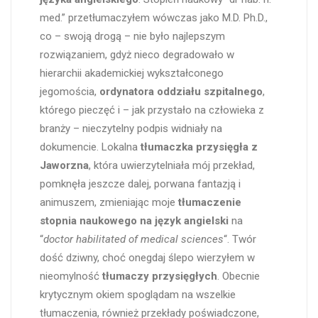
med.” przetłumaczyłem wówczas jako M.D. Ph.D.,
co – swoją drogą – nie było najlepszym
rozwiązaniem, gdyż nieco degradowało w
hierarchii akademickiej wykształconego
jegomościa,
ordynatora oddziału szpitalnego
,
którego pieczęć i – jak przystało na człowieka z
branży – nieczytelny podpis widniały na
dokumencie. Lokalna
tłumaczka przysięgła z
Jaworzna
, która uwierzytelniała mój przekład,
pomknęła jeszcze dalej, porwana fantazją i
animuszem, zmieniając moje
tłumaczenie
stopnia naukowego na język angielski
na
“
doctor habilitated of medical sciences
“. Twór
dość dziwny, choć onegdaj ślepo wierzyłem w
nieomylność
tłumaczy przysięgłych
. Obecnie
krytycznym okiem spoglądam na wszelkie
tłumaczenia, również przekłady poświadczone,