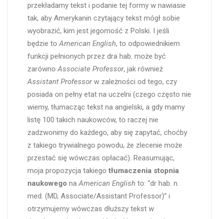
przekładamy tekst i podanie tej formy w nawiasie
tak, aby Amerykanin czytający tekst mógł sobie
wyobrazić, kim jest jegomość z Polski. I jeśli
będzie to
American English
, to odpowiednikiem
funkcji pełnionych przez dra hab. może być
zarówno
Associate Professor
, jak również
Assistant Professor
w zależności od tego, czy
posiada on pełny etat na uczelni (czego często nie
wiemy, tłumacząc tekst na angielski, a gdy mamy
listę 100 takich naukowców, to raczej nie
zadzwonimy do każdego, aby się zapytać, choćby
z takiego trywialnego powodu, że zlecenie może
przestać się wówczas opłacać). Reasumując,
moja propozycja takiego
tłumaczenia stopnia
naukowego
na
American English
to: “dr hab. n.
med. (MD, Associate/Assistant Professor)” i
otrzymujemy wówczas dłuższy tekst w