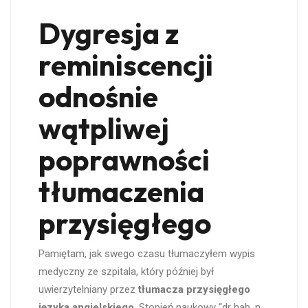
Dygresja z
reminiscencji
odnośnie
wątpliwej
poprawności
tłumaczenia
przysięgłego
Pamiętam, jak swego czasu tłumaczyłem wypis
medyczny ze szpitala, który później był
uwierzytelniany przez
tłumacza przysięgłego
języka angielskiego
. Stopień naukowy “dr hab. n.