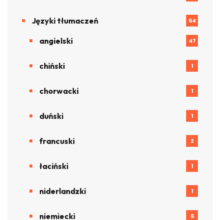
Języki tłumaczeń
64
angielski
47
chiński
1
chorwacki
1
duński
1
francuski
2
łaciński
1
niderlandzki
1
niemiecki
6