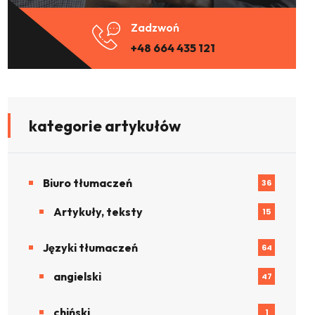
Zadzwoń
+48 664 435 121
kategorie artykułów
Biuro tłumaczeń
36
Artykuły, teksty
15
Języki tłumaczeń
64
angielski
47
chiński
1