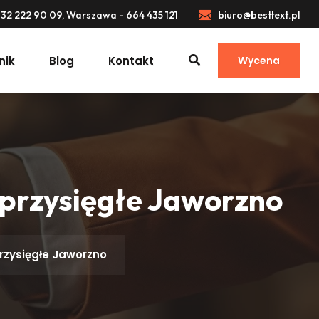
32 222 90 09, Warszawa - 664 435 121
biuro@besttext.pl
nik
Blog
Kontakt
Wycena
 przysięgłe Jaworzno
rzysięgłe Jaworzno