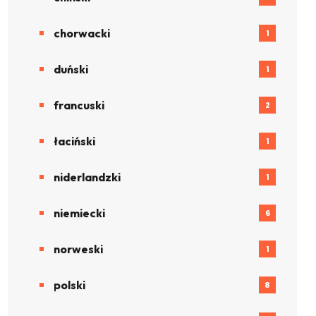
chorwacki
1
duński
1
francuski
2
łaciński
1
niderlandzki
1
niemiecki
6
norweski
1
polski
8