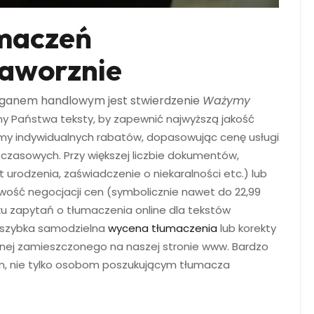
umaczeń
Jaworznie
oganem handlowym jest stwierdzenie
Ważymy
my Państwa teksty, by zapewnić najwyższą jakość
amy indywidualnych rabatów, dopasowując cenę usługi
 czasowych. Przy większej liczbie dokumentów,
 urodzenia, zaświadczenie o niekaralności etc.) lub
iwość negocjacji cen (symbolicznie nawet do 22,99
ku zapytań o tłumaczenia online dla tekstów
i szybka samodzielna
wycena tłumaczenia
lub korekty
znej zamieszczonego na naszej stronie www. Bardzo
im, nie tylko osobom poszukującym tłumacza