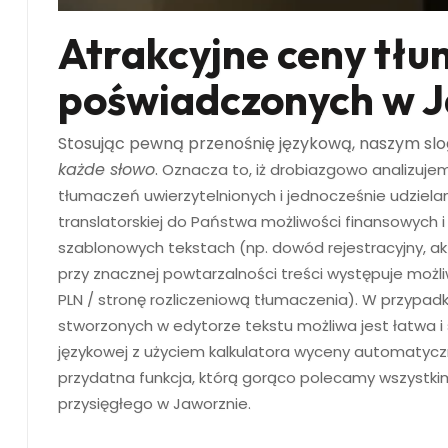
Atrakcyjne ceny tł
poświadczonych w 
Stosując pewną przenośnię językową, naszym sl
każde słowo
.
Oznacza to, iż drobiazgowo analizuje
tłumaczeń uwierzytelnionych i jednocześnie udziel
translatorskiej do Państwa możliwości finansowych i
szablonowych tekstach (np. dowód rejestracyjny, akt
przy znacznej powtarzalności treści występuje możl
PLN / stronę rozliczeniową tłumaczenia). W przypad
stworzonych w edytorze tekstu możliwa jest łatwa 
językowej z użyciem kalkulatora wyceny automatyc
przydatna funkcja, którą gorąco polecamy wszystk
przysięgłego w Jaworznie.