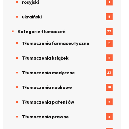
rosyjski
1
ukraiński
5
Kategorie tłumaczeń
77
Tłumaczenia farmaceutyczne
5
Tłumaczenia książek
5
Tłumaczenia medyczne
23
Tłumaczenia naukowe
16
Tłumaczenia patentów
2
Tłumaczenia prawne
4