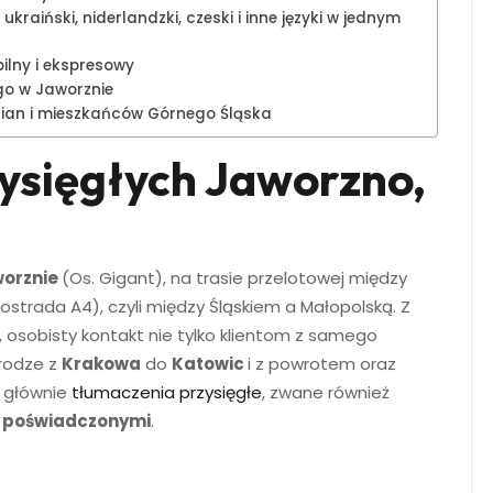
kraiński, niderlandzki, czeski i inne języki w jednym
pilny i ekspresowy
o w Jaworznie
nian i mieszkańców Górnego Śląska
ysięgłych Jaworzno,
orznie
(Os. Gigant), na trasie przelotowej między
strada A4), czyli między Śląskiem a Małopolską. Z
osobisty kontakt nie tylko klientom z samego
drodze z
Krakowa
do
Katowic
i z powrotem oraz
 głównie
tłumaczenia przysięgłe
, zwane również
i poświadczonymi
.