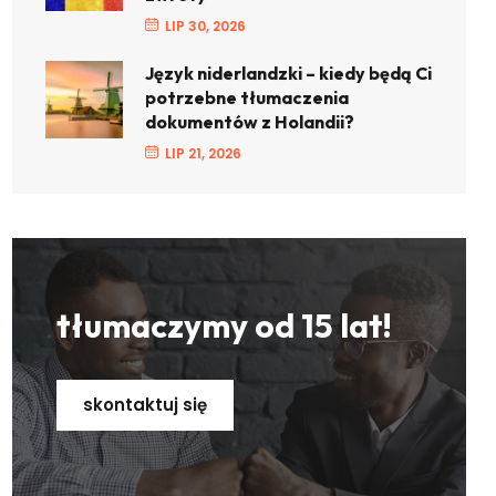
LIP 30, 2026
Język niderlandzki – kiedy będą Ci
potrzebne tłumaczenia
dokumentów z Holandii?
LIP 21, 2026
tłumaczymy od 15 lat!
skontaktuj się