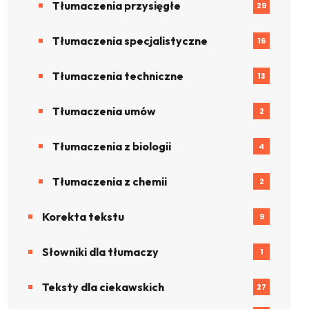
Tłumaczenia przysięgłe
29
Tłumaczenia specjalistyczne
16
Tłumaczenia techniczne
13
Tłumaczenia umów
2
Tłumaczenia z biologii
4
Tłumaczenia z chemii
2
Korekta tekstu
9
Słowniki dla tłumaczy
1
Teksty dla ciekawskich
27